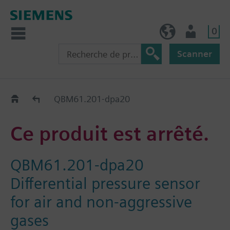
0
FR (fr)
Utilisateur
Scanner
Old2New
QBM61.201-dpa20
Ce produit est arrêté.
QBM61.201-dpa20
Differential pressure sensor
for air and non-aggressive
gases