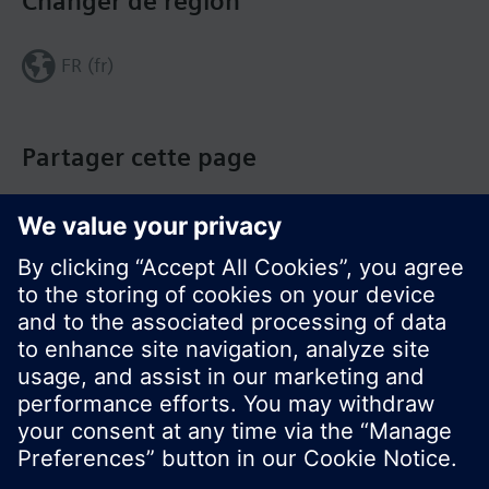
Changer de région
FR (fr)
Partager cette page
© Siemens Switzerland Ltd. Building Technologies
Group - 2016