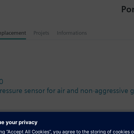
Por
mplacement
Projets
Informations
0
pressure sensor for air and non-aggressive 
tion