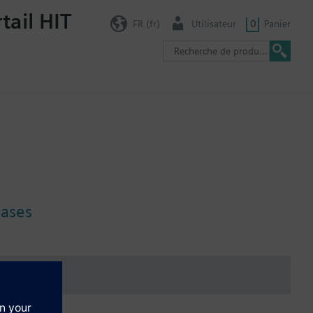
tail HIT
FR (fr)
Utilisateur
0
Panier
gases