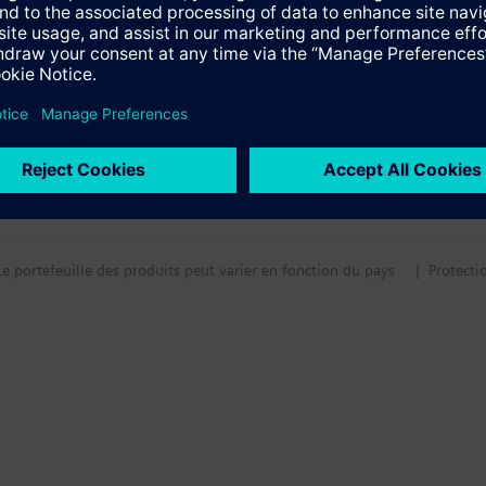
Le portefeuille des produits peut varier en fonction du pays
| Protecti