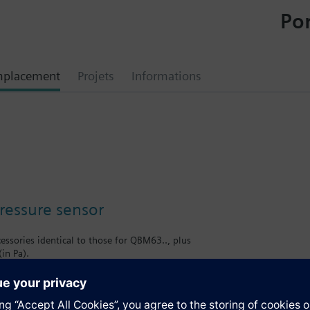
Por
mplacement
Projets
Informations
pressure sensor
essories identical to those for QBM63.., plus
(in Pa).
tion