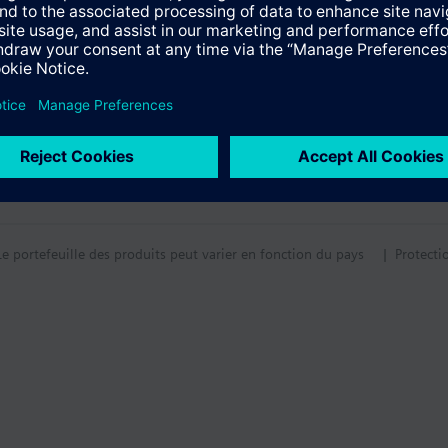
tif technique
Le portefeuille des produits peut varier en fonction du pays
| Protecti