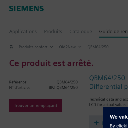
Applications
Produits
Catalogue
Guide de re
Produits confort
Old2New
QBM64/250
Ce produit est arrêté.
QBM64/250
Référence:
QBM64/250
Differential 
N° d'article:
BPZ:QBM64/250
Technical data and acc
LCD for actual values 
Trouver un remplaçant
Documenta