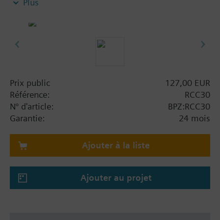
Plus
Régulation tout ou rien
Différentiel de commutation sélectionnable
(chauffage 1 K, rafraîchissement 0,5 K, ou
chauffage 4 K, rafraîchissement 2 k)
Entrée pour sonde de température de reprise
(QAH11.1)
Mode de protection antigel
Prix public
127,00 EUR
Zone morte sélectionnable (2 K ou 5 K)
Référence:
RCC30
Sorties pour ventilateur à 3 vitesses (0 / I / II / III)
N° d'article:
BPZ:RCC30
Garantie:
24 mois
Ajouter à la liste
Ajouter au projet