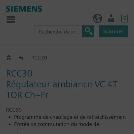
0
FR (fr)
Utilisateur
Scanner
RCC..
RCC30
RCC30
Régulateur ambiance VC 4T
TOR Ch+Fr
RCC30
Programme de chauffage et de rafraîchissement
Entrée de commutation du mode de
fonctionnement pour contrôle à distance