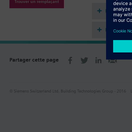
Trouver un remplaçant
Remarque
Thermostat d'ambiance
Documenta
Récapitula
Partager cette page
© Siemens Switzerland Ltd. Building Technologies Group - 2016