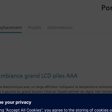
Por
mplacement
Projets
Informations
ambiance grand LCD piles AAA
 électronique avec un large afficheur indiquant la température ambiant
u à gauche du grand bouton situé en façade permet de régler très facilem
mesurée.
fournies, avec réserve de marche lors de leur remplacement.