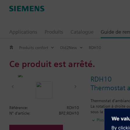
Applications
Produits
Catalogue
Guide de re
Produits confort
Old2New
RDH10
Ce produit est arrêté.
RDH10
Thermostat 
Thermostat d'ambiance
La rotation à droite o
Référence:
RDH10
sous la température 
N° d'article:
BPZ:RDH10
Alimenté par 2 piles 
Plus
Raccordement 2 fils.