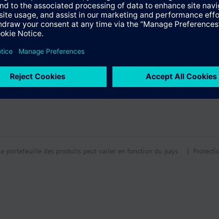
 à écran LCD - Piles AA
tion
tif technique
Le portefeuille des produits peut varier en fonction du pays
| Protecti