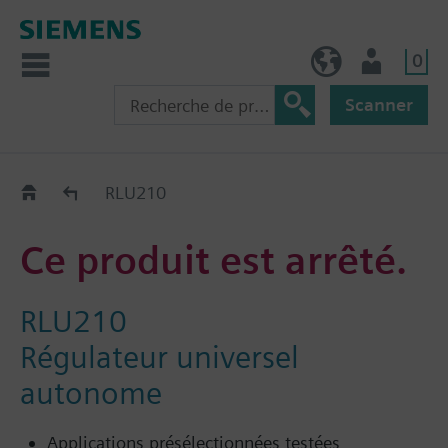
0
FR (fr)
Utilisateur
Scanner
Old2New
RLU210
Ce produit est arrêté.
RLU210
Régulateur universel
autonome
Applications présélectionnées testées