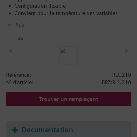
Configuration flexible
Convient pour la température des variables
contrôlées, l'humidité relative/absolue, la
Plus
pression/pression différentielle, le débit d'air, la
qualité de l'air intérieur, etc.
Régulateurs à séquence autonome avec mode P,
PI ou PID
Fonctionnement intégré
Aucun outil de mise en service requis (facultatif)
Référence:
RLU210
N° d'article:
BPZ:RLU210
Trouver un remplaçant
Documentation