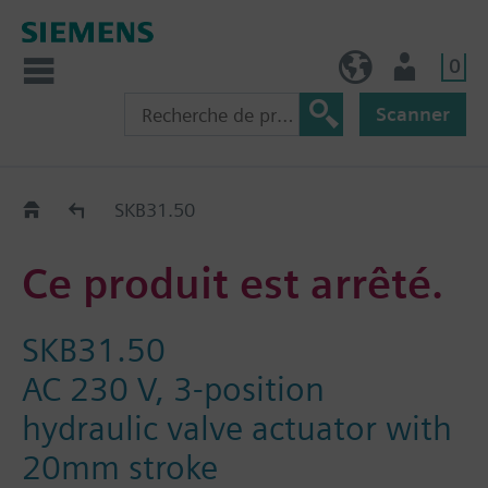
0
FR (fr)
Utilisateur
Scanner
Old2New
SKB31.50
Ce produit est arrêté.
SKB31.50
AC 230 V, 3-position
hydraulic valve actuator with
20mm stroke