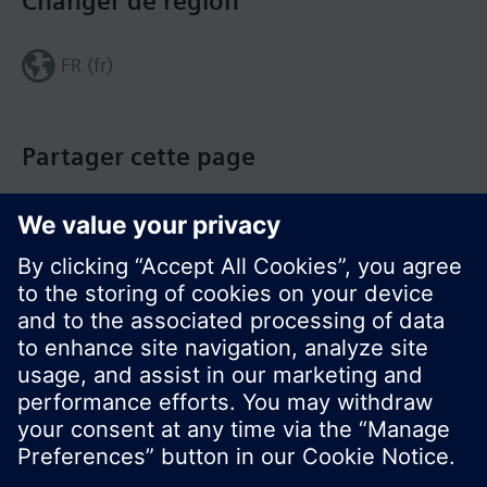
Changer de région
FR (fr)
Partager cette page
© Siemens Switzerland Ltd. Building Technologies
Group - 2016