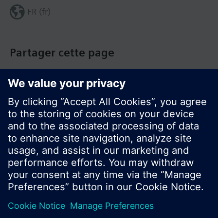
FR (fr)
Partager cette page
© Siemens Switzerland Ltd. Building Technologies
Group - 2016
Le portefeuille des produits peut varier en
fonction du pays