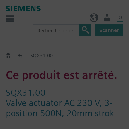
0
FR (fr)
Utilisateur
Scanner
Old2New
SQX31.00
Ce produit est arrêté.
SQX31.00
Valve actuator AC 230 V, 3-
position 500N, 20mm strok