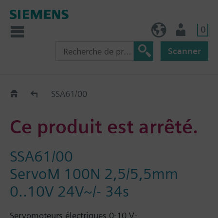
0
FR (fr)
Utilisateur
Scanner
Old2New
SSA61/00
Ce produit est arrêté.
SSA61/00
ServoM 100N 2,5/5,5mm
0..10V 24V~/- 34s
Servomoteurs électriques 0-10 V-