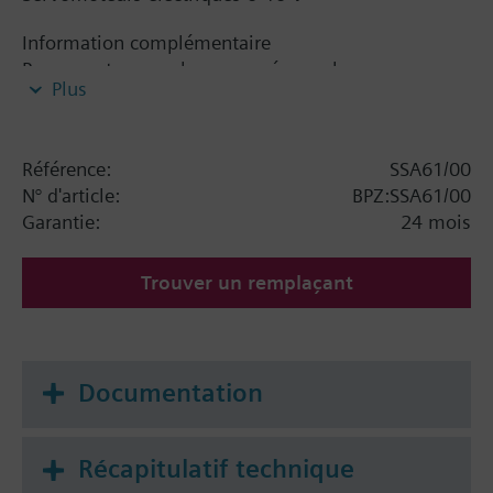
Information complémentaire
Pour montage sur la vanne : écrou-chapeau
Plus
M30 x 1,5
SSA61.. : course minimale de 1,5 mm nécessaire
pour le calibrage automatique
Référence:
SSA61/00
N° d'article:
BPZ:SSA61/00
Remarque
Garantie:
24 mois
Servomoteurs 3 points / 0..10V pour vanne
terminale
Trouver un remplaçant
Documentation
Récapitulatif technique