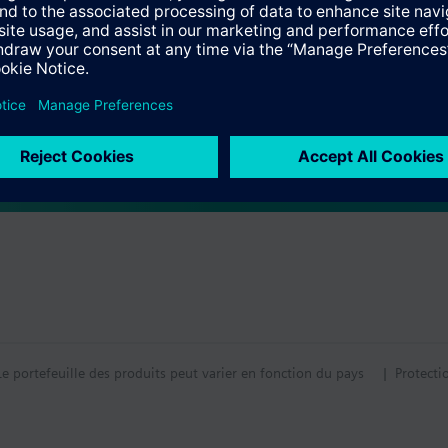
tateur pour la protection contre le démontage
tion
tif technique
s multiples
Le portefeuille des produits peut varier en fonction du pays
| Protecti