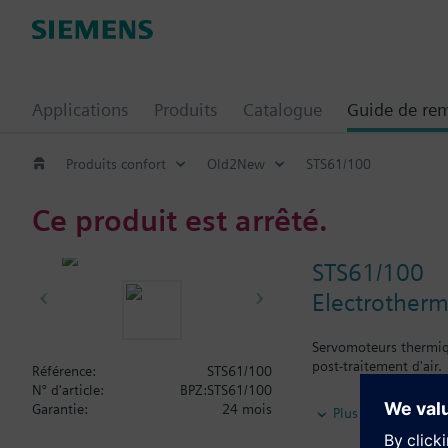
Applications
Produits
Catalogue
Guide de re
Produits confort
Old2New
STS61/100
Ce produit est arrêté.
STS61/100
Electrotherm
Servomoteurs thermique
post-traitement d'air.
Référence:
STS61/100
N° d'article:
BPZ:STS61/100
Information complém
Garantie:
24 mois
Plus
Fixation sur la vanne