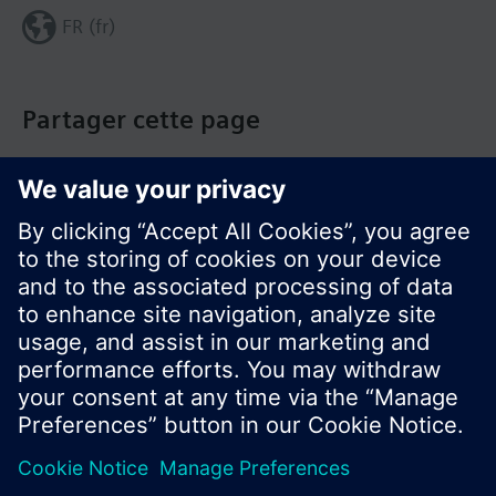
FR (fr)
Partager cette page
© Siemens Switzerland Ltd. Building Technologies
Group - 2016
Le portefeuille des produits peut varier en
fonction du pays