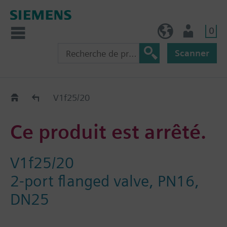
0
FR (fr)
Utilisateur
Scanner
Old2New
V1f25/20
Ce produit est arrêté.
V1f25/20
2-port flanged valve, PN16,
DN25