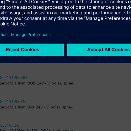
GMA321.9E
ServoM 7Nm 2pts 230V~ RaZ V. b. sphér.
GLB141.9E
ServoM 10Nm 2/3pts 24V V. boiss. sphér.
GLB341.9E
ServoM 10Nm 2/3pts 230V~ V. bois. sphér.
GLB111.9E/MO
ServoM 10Nm MOD 24V~ V. boiss. sphér.
GLB111.9E/KN
ServoM 10Nm KNX 24V~ V. boiss. sphér.
GLB161.9E
ServoM 10Nm 0..10V- 24V V. bois. sphér.