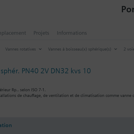
Por
mplacement
Projets
Informations
Vannes rotatives
Vannes à boisseau(x) sphérique(s)
2 voi
 sphér. PN40 2V DN32 kvs 10
érieur Rp.. selon ISO 7-1.
nstallations de chauffage, de ventilation et de climatisation comme vann
s.
tion