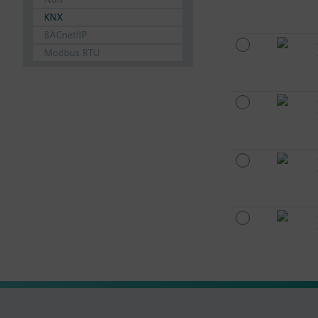
KNX
BACnet/IP
Modbus RTU