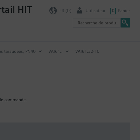
tail HIT
FR (fr)
Utilisateur
0
Panier
es taraudées, PN40
VAI61..
VAI61.32-10
e de commande.