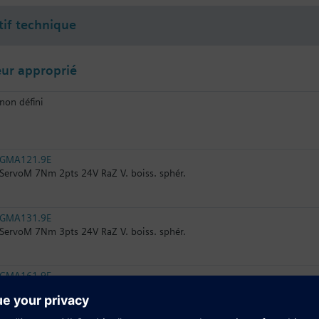
tif technique
ur approprié
non défini
GMA121.9E
ServoM 7Nm 2pts 24V RaZ V. boiss. sphér.
GMA131.9E
ServoM 7Nm 3pts 24V RaZ V. boiss. sphér.
GMA161.9E
ServoM 7Nm 0..10V- 24V RaZ V. b. sphér.