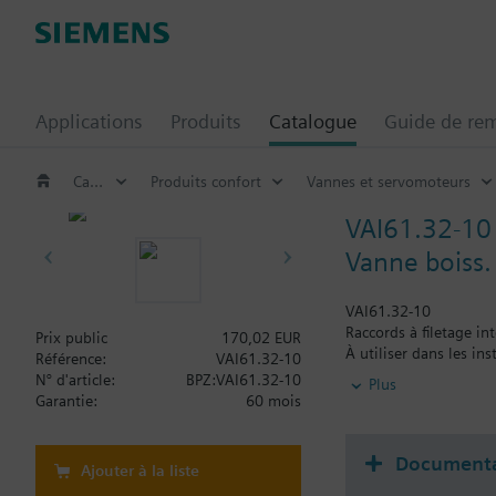
Applications
Produits
Catalogue
Guide de re
Catalogue
Produits confort
Vannes et servomoteurs
VAI61.32-10
Vanne boiss.
VAI61.32-10
Raccords à filetage int
Prix public
170,02 EUR
À utiliser dans les i
Référence:
VAI61.32-10
Pour les circuits fermé
N° d'article:
BPZ:VAI61.32-10
Plus
Garantie:
60 mois
Documenta
Ajouter à la liste