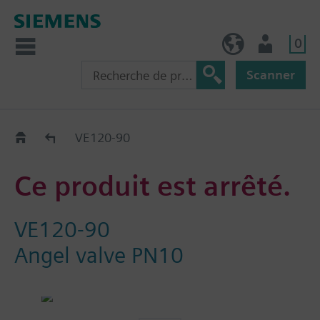
0
FR (fr)
Utilisateur
Scanner
Old2New
VE120-90
Ce produit est arrêté.
VE120-90
Angel valve PN10