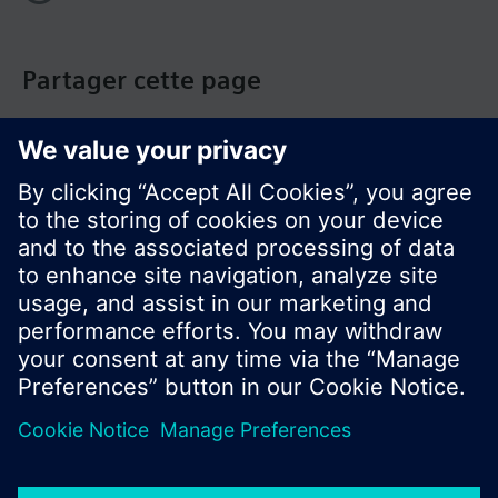
Partager cette page
© Siemens Switzerland Ltd. Building Technologies
Group - 2016
Le portefeuille des produits peut varier en
fonction du pays