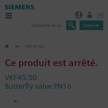
0
FR (fr)
Utilisateur
Scanner
Old2New
VKF45.50
Ce produit est arrêté.
VKF45.50
Butterfly valve PN16