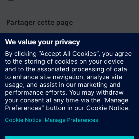
Partager cette page
© Siemens Switzerland Ltd. Building Technologies
Group - 2016
Le portefeuille des produits peut varier en
fonction du pays