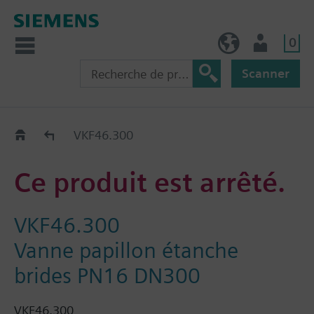
0
FR (fr)
Utilisateur
Scanner
Old2New
VKF46.300
Ce produit est arrêté.
VKF46.300
Vanne papillon étanche
brides PN16 DN300
VKF46.300