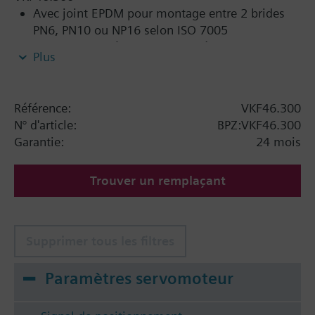
Avec joint EPDM pour montage entre 2 brides
PN6, PN10 ou NP16 selon ISO 7005
Pour l'eau glacée, l'eau chaude à basse
Plus
température, l'eau chaude sanitaire, l'eau froide
et l'eau douce en circuit fermé ou ouvert
Référence:
VKF46.300
Information complémentaire
N° d'article:
BPZ:VKF46.300
SQL36E1.. : montage direct
Garantie:
24 mois
Trouver un remplaçant
Supprimer tous les filtres
Paramètres servomoteur