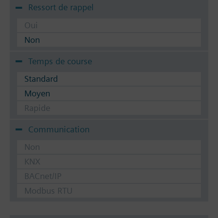
Ressort de rappel
Oui
Non
Temps de course
Standard
Moyen
Rapide
Communication
Non
KNX
BACnet/IP
Modbus RTU