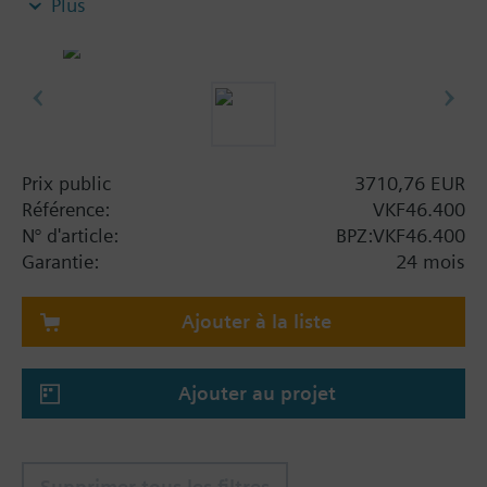
Plus
température, l'eau chaude sanitaire, l'eau froide
et l'eau douce en circuit fermé ou ouvert
Information complémentaire
PN16 uniquement
SQL36E1.. : montage direct
Prix public
3710,76 EUR
Référence:
VKF46.400
N° d'article:
BPZ:VKF46.400
Garantie:
24 mois
Ajouter à la liste
Ajouter au projet
Supprimer tous les filtres