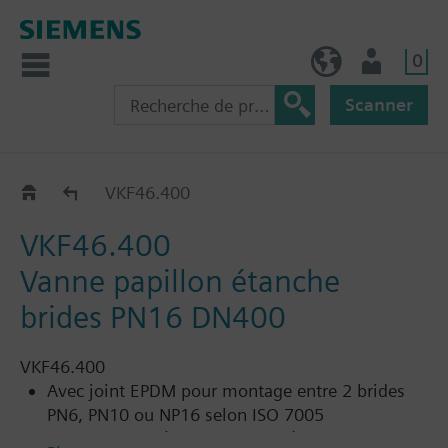
0
FR (fr)
Utilisateur
Scanner
VKF46..
VKF46.400
VKF46.400
Vanne papillon étanche
brides PN16 DN400
VKF46.400
Avec joint EPDM pour montage entre 2 brides
PN6, PN10 ou NP16 selon ISO 7005
Pour l'eau glacée, l'eau chaude à basse