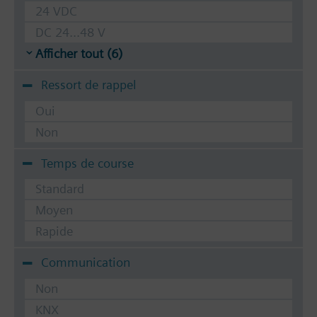
24 VDC
DC 24...48 V
Afficher tout (6)
Ressort de rappel
Oui
Non
Temps de course
Standard
Moyen
Rapide
Communication
Non
KNX