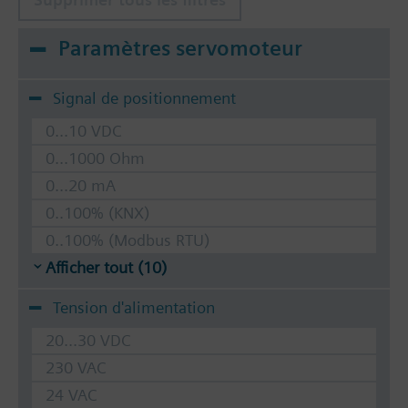
Paramètres servomoteur
Signal de positionnement
0...10 VDC
0...1000 Ohm
0...20 mA
0..100% (KNX)
0..100% (Modbus RTU)
Afficher tout (10)
Tension d'alimentation
20...30 VDC
230 VAC
24 VAC