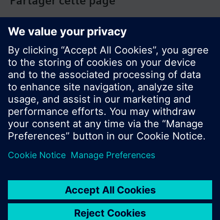
Partager cette page
© Siemens Switzerland Ltd. Building Technologies
Group - 2016
Le portefeuille des produits peut varier en
fonction du pays
| Protection des données
Conditions d'utilisation