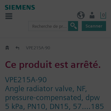
0
FR (fr)
Utilisateur
Scanner
Old2New
VPE215A-90
Ce produit est arrêté.
VPE215A-90
Angle radiator valve, NF,
pressure-compensated, dpw
5 kPa, PN10, DN15, 57....185