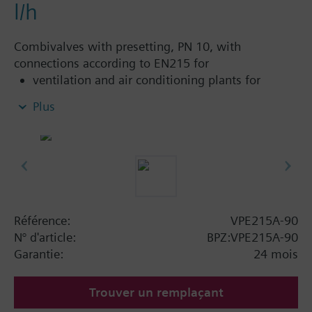
l/h
Combivalves with presetting, PN 10, with
connections according to EN215 for
ventilation and air conditioning plants for
control on the water side and automatic
Plus
hydraulic balancing of terminal units, such as
fan coils, induction units, and in heat
exchangers for heating or cooling.
heating zones like self-contained heating
systems, apartments, individual rooms, etc.
closed circuits
Référence:
VPE215A-90
Information complémentaire
N° d'article:
BPZ:VPE215A-90
Suitable media: Water (to VDI 2035), water with
Garantie:
24 mois
anti-freeze.
Trouver un remplaçant
The valves can be operated with Siemens actuators
type SSA.. / STA..