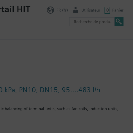
tail HIT
FR (fr)
Utilisateur
0
Panier
0 kPa, PN10, DN15, 95....483 l/h
c balancing of terminal units, such as fan coils, induction units,