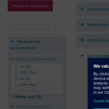
Information complém
Trouver un remplaçant
Suitable media: Water
Documenta
The valves can be ope
Récapitula
Supprimer tous les filtres
Accessoire
Paramètres
servomoteur
Servomote
Signal de positionnement
SSA
0...10 VDC
Ser
0...1000 Ohm
0...20 mA
0..100% (KNX)
0..100% (Modbus RTU)
Afficher tout (10)
Tension d'alimentation