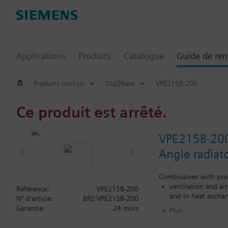
Applications
Produits
Catalogue
Guide de re
Produits confort
Old2New
VPE215B-200
Ce produit est arrêté.
VPE215B-20
Angle radiat
Combivalves with pres
ventilation and ai
Référence:
VPE215B-200
and in heat exchan
N° d'article:
BPZ:VPE215B-200
heating zones like
Garantie:
24 mois
Plus
closed circuits