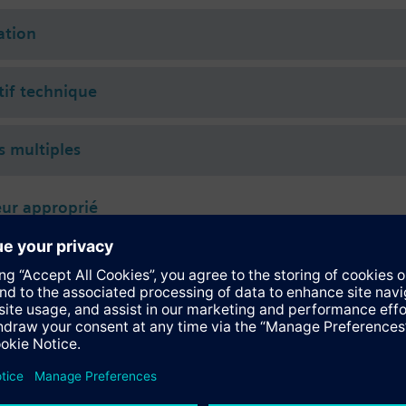
entaire
 (to VDI 2035), water with anti-freeze.
tion
rated with Siemens actuators type SSA.. / STA..
tif technique
s multiples
ur approprié
118.09HKN
voM 100N 1,2/6,5mm KNX