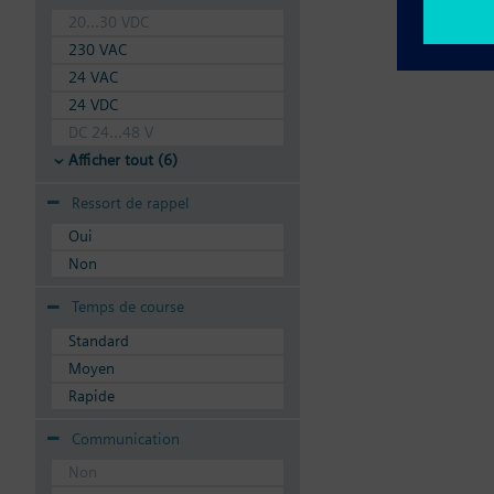
20...30 VDC
230 VAC
24 VAC
24 VDC
DC 24...48 V
Afficher tout (6)
Ressort de rappel
Oui
Non
Temps de course
Standard
Moyen
Rapide
Communication
Non