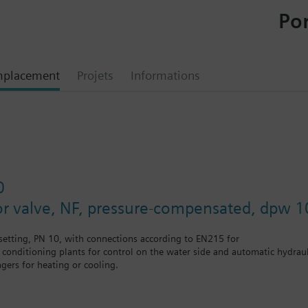
Por
mplacement
Projets
Informations
0
or valve, NF, pressure-compensated, dpw 1
etting, PN 10, with connections according to EN215 for
r conditioning plants for control on the water side and automatic hydrauli
gers for heating or cooling.
 self-contained heating systems, apartments, individual rooms, etc.