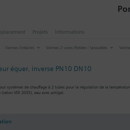
Por
mplacement
Projets
Informations
Vannes linéaires
Vannes 2 voies filetées / taraudées
Vanne
eur équer. inverse PN10 DN10
our systèmes de chauffage à 2 tubes pour la régulation de la températur
u (selon VDI 2035), eau avec antigel.
entaire
re combinées avec les régulateurs Siemens RTN../SSA../STA..
tion