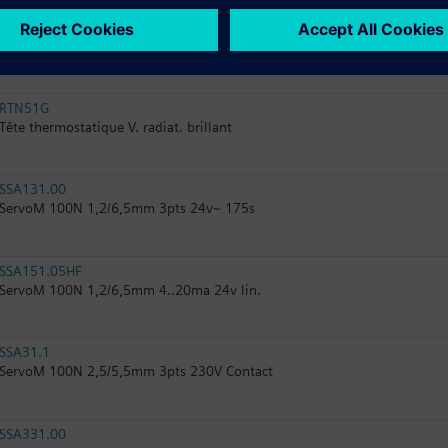
RTN51
Tête thermostatique V. radiat. mate
RTN51G
Tête thermostatique V. radiat. brillant
SSA131.00
ServoM 100N 1,2/6,5mm 3pts 24v~ 175s
SSA151.05HF
ServoM 100N 1,2/6,5mm 4..20ma 24v lin.
SSA31.1
ServoM 100N 2,5/5,5mm 3pts 230V Contact
SSA331.00