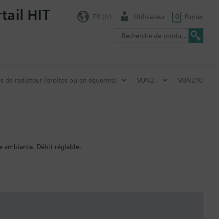
tail HIT
FR (fr)
Utilisateur
0
Panier
s de radiateur (droites ou en équerres)
VUN2..
VUN210
e ambiante. Débit réglable.