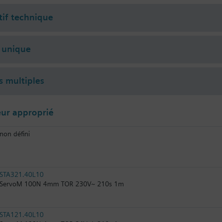
tif technique
 unique
s multiples
ur approprié
non défini
STA321.40L10
ServoM 100N 4mm TOR 230V~ 210s 1m
STA121.40L10