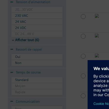
Tension d'alimentation
20...30 VDC
230 VAC
24 VAC
24 VDC
DC 24...48 V
Afficher tout (6)
Ressort de rappel
Oui
Non
Temps de course
Standard
Moyen
Rapide
Communication
Non