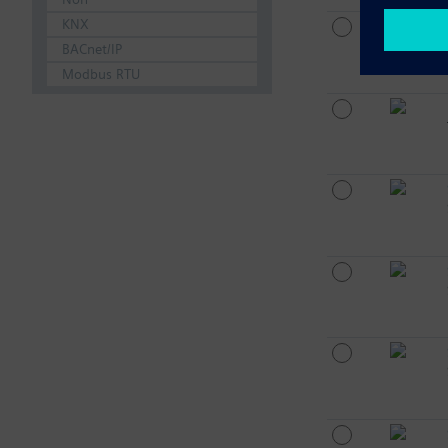
KNX
BACnet/IP
Modbus RTU