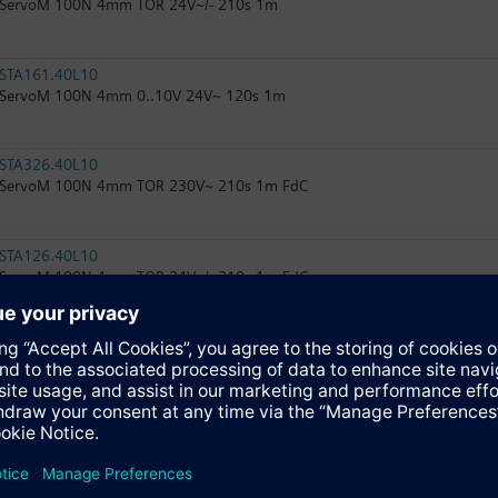
ServoM 100N 4mm TOR 24V~/- 210s 1m
STA161.40L10
ServoM 100N 4mm 0..10V 24V~ 120s 1m
STA326.40L10
ServoM 100N 4mm TOR 230V~ 210s 1m FdC
STA126.40L10
ServoM 100N 4mm TOR 24V~/- 210s 1m FdC
SSA118.09HKN
ServoM 100N 1,2/6,5mm KNX
RTN71
Tête thermostatique avec sonde déportée