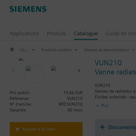
Applications
Produits
Catalogue
Guide de re
Catalogue
Produits confort
Vannes et servomoteurs
VUN210
Vanne radiat
VUN210
Vannes de radiateur p
Prix public
19,66 EUR
Fluides autorisés : ea
Référence:
VUN210
N° d'article:
BPZ:VUN210
Plus
Information complém
Garantie:
60 mois
Les vannes peuvent êt
Documenta
Ajouter à la liste