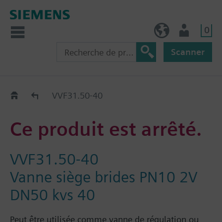
0
FR (fr)
Utilisateur
Scanner
Old2New
VVF31.50-40
Ce produit est arrêté.
VVF31.50-40
Vanne siège brides PN10 2V
DN50 kvs 40
Peut être utilisée comme vanne de régulation ou