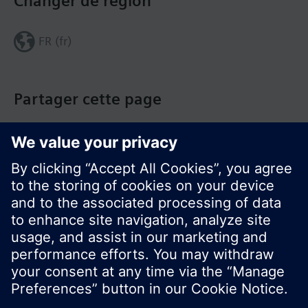
Changer de région
FR (fr)
Partager cette page
© Siemens Switzerland Ltd. Building Technologies
Group - 2016