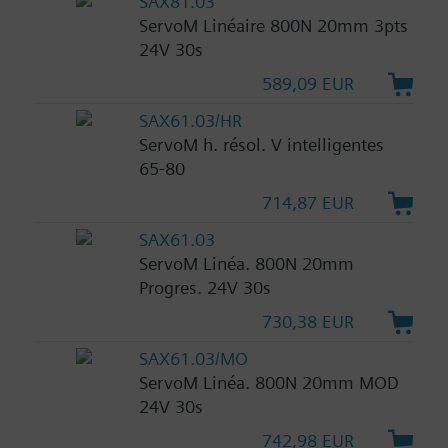
SAX81.03
ServoM Linéaire 800N 20mm 3pts
24V 30s
589,09 EUR
SAX61.03/HR
ServoM h. résol. V intelligentes
65-80
714,87 EUR
SAX61.03
ServoM Linéa. 800N 20mm
Progres. 24V 30s
730,38 EUR
SAX61.03/MO
ServoM Linéa. 800N 20mm MOD
24V 30s
742,98 EUR