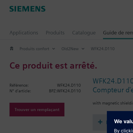
Applications
Produits
Catalogue
Guide de re
Produits confort
Old2New
WFK24.D110
Ce produit est arrêté.
WFK24.D11
Référence:
WFK24.D110
Compteur d'e
N° d'article:
BPZ:WFK24.D110
with magnetic shield
Trouver un remplaçant
Documenta