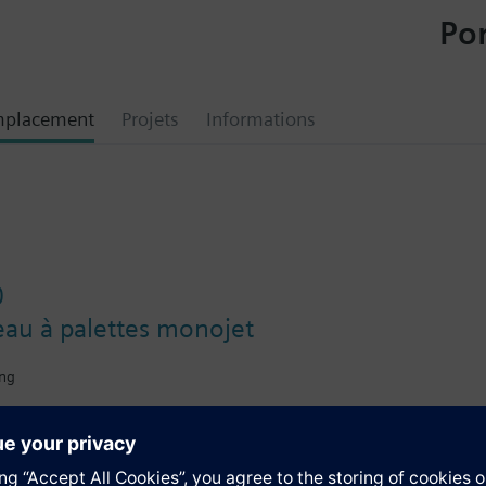
Por
mplacement
Projets
Informations
0
au à palettes monojet
ing
tion