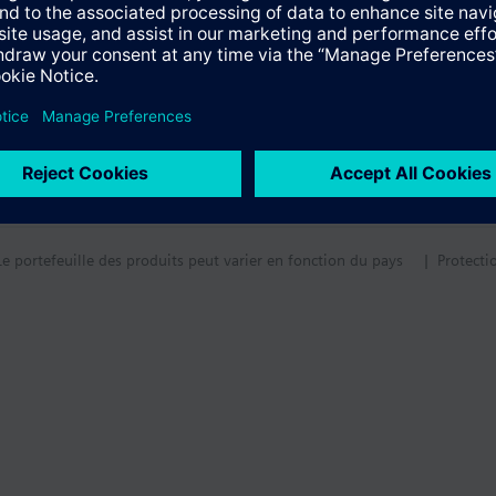
tif technique
Le portefeuille des produits peut varier en fonction du pays
| Protecti