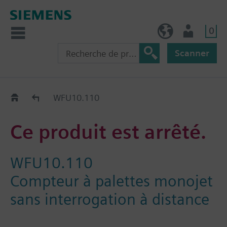
0
FR (fr)
Utilisateur
Scanner
Old2New
WFU10.110
Ce produit est arrêté.
WFU10.110
Compteur à palettes monojet
sans interrogation à distance