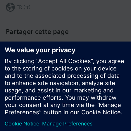
FR (fr)
Partager cette page
© Siemens Switzerland Ltd. Building Technologies
Group - 2016
Le portefeuille des produits peut varier en
fonction du pays