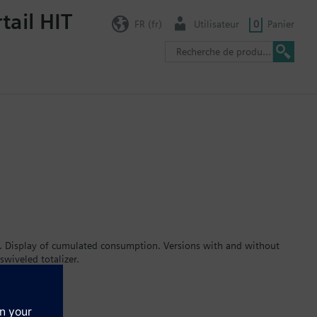
tail HIT
FR (fr)
Utilisateur
0
Panier
r. Display of cumulated consumption. Versions with and without
wiveled totalizer.
rates up to 2.5 m³ / h. Meters type WFK... for cold water and