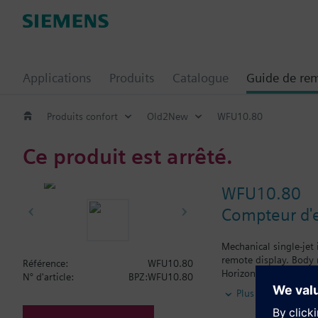
Applications
Produits
Catalogue
Guide de re
Produits confort
Old2New
WFU10.80
Ce produit est arrêté.
WFU10.80
Compteur d'e
Mechanical single-jet
remote display. Body 
Référence:
WFU10.80
Horizontal mounting o
N° d'article:
BPZ:WFU10.80
Vertical mounting of 
Plus
Siemens Building Tech
WFW... for hot water.