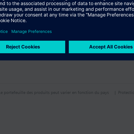
tion
tif technique
Le portefeuille des produits peut varier en fonction du pays
| Protecti