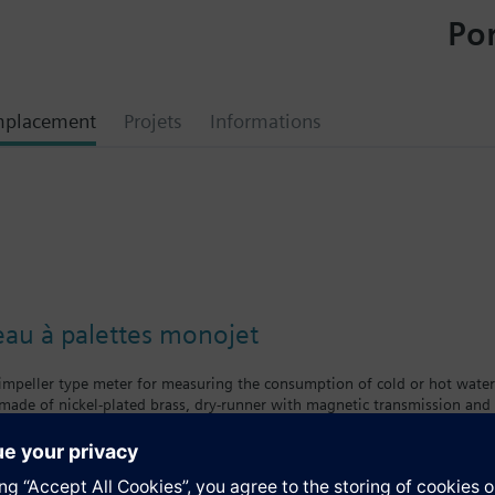
Por
mplacement
Projets
Informations
au à palettes monojet
 impeller type meter for measuring the consumption of cold or hot wate
made of nickel-plated brass, dry-runner with magnetic transmission and s
f body = class A
body = class B
nologies supplies mechanical single-jet water meters with nominal flow 