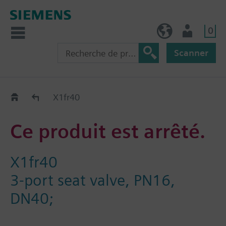
0
FR (fr)
Utilisateur
Scanner
Old2New
X1fr40
Ce produit est arrêté.
X1fr40
3-port seat valve, PN16,
DN40;