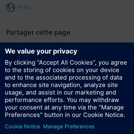
FR (fr)
Partager cette page
© Siemens Switzerland Ltd. Building Technologies
Group - 2016
Le portefeuille des produits peut varier en
fonction du pays