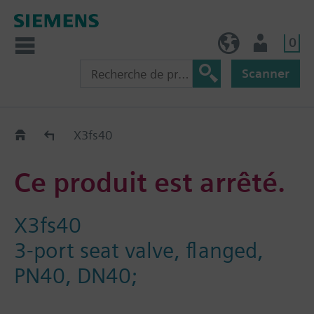
0
FR (fr)
Utilisateur
Scanner
Old2New
X3fs40
Ce produit est arrêté.
X3fs40
3-port seat valve, flanged,
PN40, DN40;