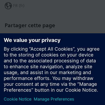
FR (fr)
Partager cette page
© Siemens Switzerland Ltd. Building Technologies
Group - 2016
Le portefeuille des produits peut varier en
fonction du pays