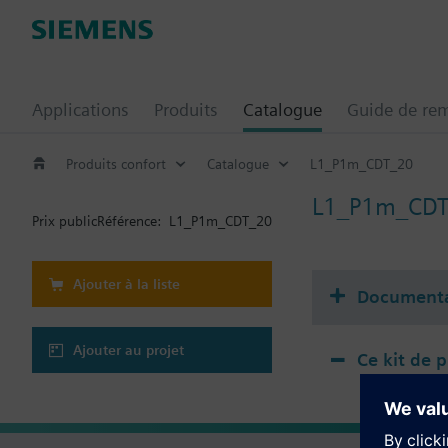
Applications
Produits
Catalogue
Guide de re
Produits confort
Catalogue
L1_P1m_CDT_20
L1_P1m_CD
Prix public
Référence:
L1_P1m_CDT_20
Ajouter à la liste
Documenta
Ajouter au projet
Ce kit de 