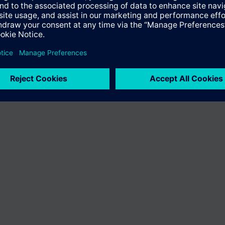
Le portefeuille des produits peut varier en fonction du pays
| Protecti