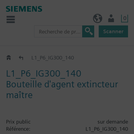
0
FR (fr)
Utilisateur
Scanner
Catalogue
L1_P6_IG300_140
L1_P6_IG300_140
Bouteille d'agent extincteur
maître
Prix public
sur demande
Référence:
L1_P6_IG300_140