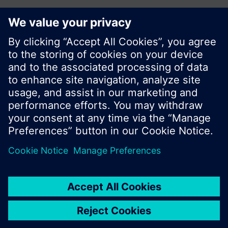
© Siemens Switzerland Ltd. Building Technologies
Group - 2016
Le portefeuille des produits peut varier en
fonction du pays
| Protection des données
Conditions d'utilisation