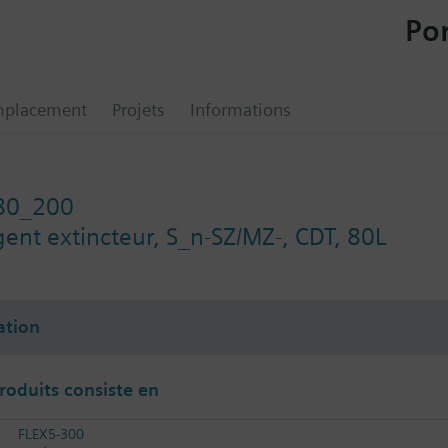
Por
mplacement
Projets
Informations
80_200
gent extincteur, S_n-SZ/MZ-, CDT, 80L
tion
produits consiste en
FLEX5-300