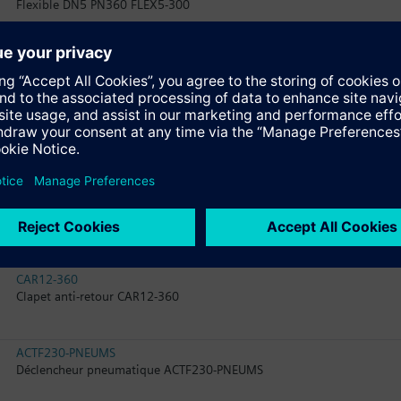
Flexible DN5 PN360 FLEX5-300
CYF-80-200-N2
Bouteille pleine CYF-80 200 N2
MANOF230-180
Manomètre MANOF230-180
FLEX16-550
Flexible DN16 PN360 FLEX16-550
CAR12-360
Clapet anti-retour CAR12-360
ACTF230-PNEUMS
Déclencheur pneumatique ACTF230-PNEUMS