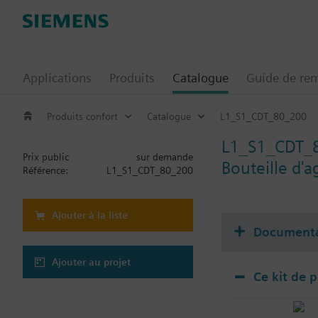
Applications
Produits
Catalogue
Guide de re
Produits confort
Catalogue
L1_S1_CDT_80_200
L1_S1_CDT_
Prix public
sur demande
Bouteille d'a
Référence:
L1_S1_CDT_80_200
Ajouter à la liste
Documenta
Ajouter au projet
Ce kit de 