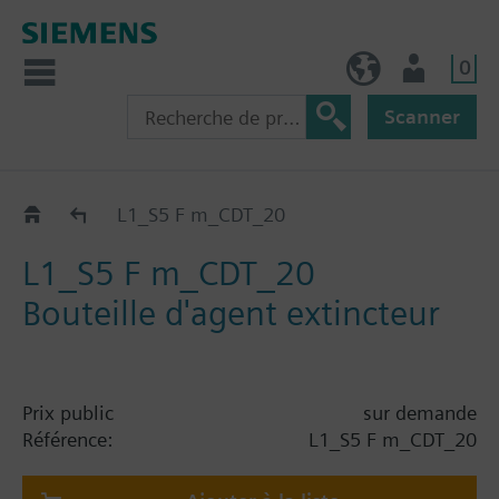
0
FR (fr)
Utilisateur
Scanner
Catalogue
L1_S5 F m_CDT_20
L1_S5 F m_CDT_20
Bouteille d'agent extincteur
Prix public
sur demande
Référence:
L1_S5 F m_CDT_20