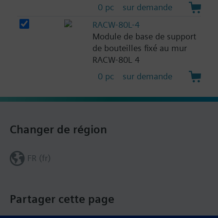
0 pc
sur demande
RACW-80L-4
Module de base de support
de bouteilles fixé au mur
RACW-80L 4
0 pc
sur demande
Changer de région
FR (fr)
Partager cette page