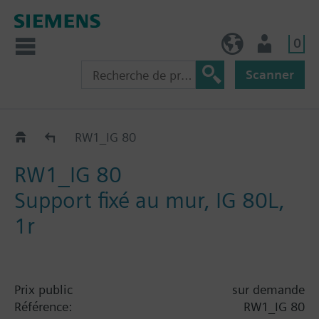
0
FR (fr)
Utilisateur
Scanner
Catalogue
RW1_IG 80
RW1_IG 80
Support fixé au mur, IG 80L,
1r
Prix public
sur demande
Référence:
RW1_IG 80