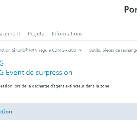
Por
lacement
Projets
Informations
nction Sinorix® NXN régulé CDT-IG-x-300
Outils, pièces de rechang
NG
 Event de surpression
ession lors de la décharge d’agent extincteur dans la zone
tion