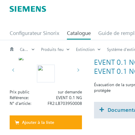
Configurateur Sinorix
Catalogue
Guide de remp
Catalogue
Produits feu
Extinction
Système d'exti
EVENT 0.1 
EVENT 0.1 NG
Évacuation de la surpr
protégée
Prix public
sur demande
Référence:
EVENT 0.1 NG
N° d'article:
FR2:LB703950008
Documenta
Ajouter à la liste