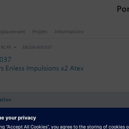
Por
mplacement
Projets
Informations
RC FR
ENLESS-600-037
-037
s Enless Impulsions x2 Atex
tion