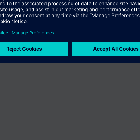
Le portefeuille des produits peut varier en fonction du pays
| Protecti