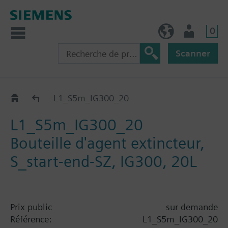
0
FR (fr)
Utilisateur
Scanner
Catalogue
L1_S5m_IG300_20
L1_S5m_IG300_20
Bouteille d'agent extincteur,
S_start-end-SZ, IG300, 20L
Prix public
sur demande
Référence:
L1_S5m_IG300_20