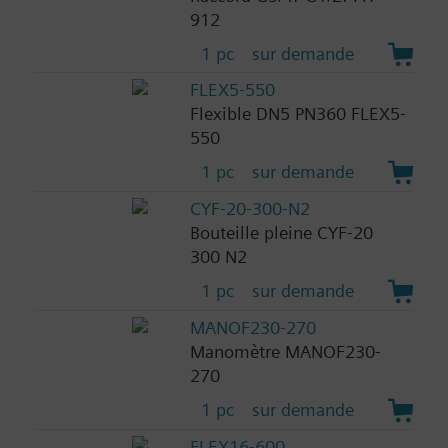
912
1 pc
sur demande
FLEX5-550
Flexible DN5 PN360 FLEX5-
550
1 pc
sur demande
CYF-20-300-N2
Bouteille pleine CYF-20
300 N2
1 pc
sur demande
MANOF230-270
Manomètre MANOF230-
270
1 pc
sur demande
FLEX16-600