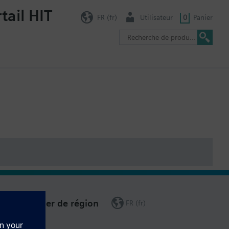
tail HIT
FR (fr)
Utilisateur
0
Panier
Changer de région
FR (fr)