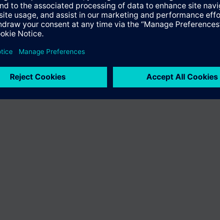
Le portefeuille des produits peut varier en fonction du pays
| Protecti