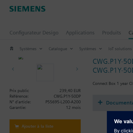
Configurateur Desigo
Applications
Produits
C
Systèmes
Catalogue
Systèmes
IoT solutions
CWG.P1Y-50
CWG.P1Y-50DP
Connect Box 1 year Cl
Prix public
239,40 EUR
Référence:
CWG.P1Y-50DP
Documenta
N° d'article:
P55695-L200-A200
Garantie:
12 mois
Ajouter à la liste