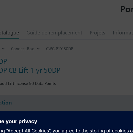
Por
atalogue
Guide de remplacement
Projets
Informat
Connect Box
CWG.P1Y-50DP
DP
 CB Lift 1 yr 50DP
oud Lift license 50 Data Points
tion