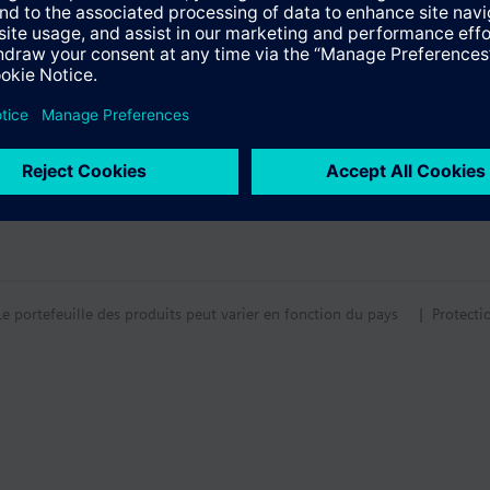
Le portefeuille des produits peut varier en fonction du pays
| Protecti