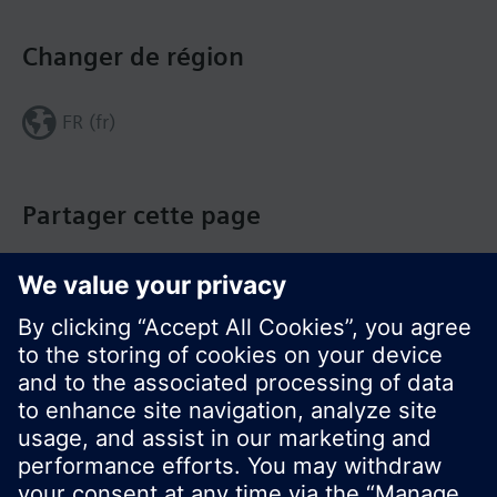
Changer de région
FR (fr)
Partager cette page
© Siemens Switzerland Ltd. Building Technologies