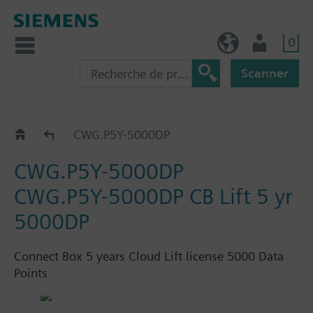
0
FR (fr)
Utilisateur
Scanner
Connect Box
CWG.P5Y-5000DP
CWG.P5Y-5000DP
CWG.P5Y-5000DP CB Lift 5 yr
5000DP
Connect Box 5 years Cloud Lift license 5000 Data
Points