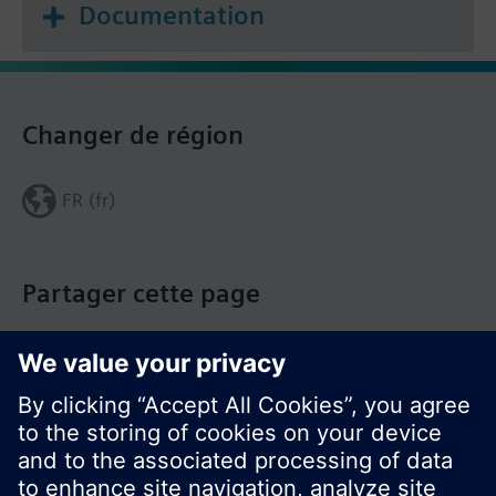
Documentation
création et la mise en place de programmes
horaires centraux et locaux pour
l'automatisation
Application de tendance pour la création et
Changer de région
l'évaluation de données à court et à long terme
ainsi que des vues comparatives des tendances
Éditeur d'états pour évaluer les données
FR (fr)
d'exploitation actuelles et les tendances dans
des listes, des tableaux et des graphiques dans
une mise en page libre
Partager cette page
Traitement assisté des événements et des
alarmes pour le traitement sécurisé des
procédures d'exploitation le long d'une
séquence de traitement lors de l'apparition
d'alarmes importantes et critiques
Fonctionnement de Desigo CC via l'interface
Web pour les applications mobiles (le
fonctionnement simultané de 5 sessions est