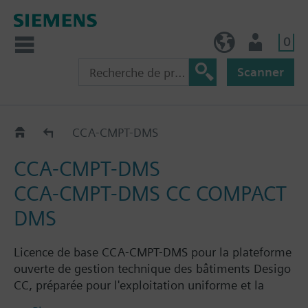
0
FR (fr)
Utilisateur
Scanner
Desigo CC Compact for Danger Management
CCA-CMPT-DMS
CCA-CMPT-DMS
CCA-CMPT-DMS CC COMPACT
DMS
Licence de base CCA-CMPT-DMS pour la plateforme
ouverte de gestion technique des bâtiments Desigo
CC, préparée pour l'exploitation uniforme et la
surveillance des installations techniques du