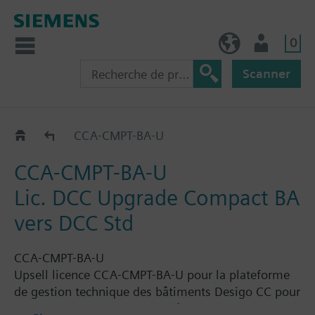
0
FR (fr)
Utilisateur
Scanner
Options
CCA-CMPT-BA-U
CCA-CMPT-BA-U
Lic. DCC Upgrade Compact BA
vers DCC Std
CCA-CMPT-BA-U
Upsell licence CCA-CMPT-BA-U pour la plateforme
de gestion technique des bâtiments Desigo CC pour
la fabrication de l'extensibilité de la licence