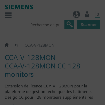
0
FR (fr)
Utilisateur
Scanner
CCA-V-..
CCA-V-128MON
CCA-V-128MON
CCA-V-128MON CC 128
monitors
Extension de licence CCA-V-128MON pour la
plateforme de gestion technique des bâtiments
Desigo CC pour 128 moniteurs supplémentaires
équivalents à un client Desigo CC entièrement