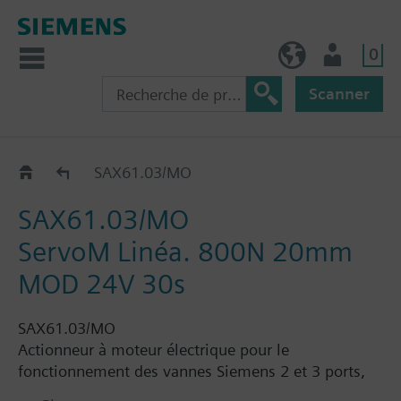
0
FR (fr)
Utilisateur
Scanner
SAX..
SAX61.03/MO
SAX61.03/MO
ServoM Linéa. 800N 20mm
MOD 24V 30s
SAX61.03/MO
Actionneur à moteur électrique pour le
fonctionnement des vannes Siemens 2 et 3 ports,
types VVF.., VVG.., VXF.., VXF.. et VXG.. avec une