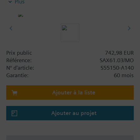
Plus
course de 20 mm comme vannes de régulation et
d'arrêt de sécurité dans les installations de
chauffage, de ventilation et de climatisation.
Avec réglage manuel et indicateur de position,
indication d'état par LED.
Fonctions en option avec interrupteurs auxiliaires,
potentiomètre, module fonctionnel et chauffage de
Prix public
742,98 EUR
tige.
Référence:
SAX61.03/MO
N° d'article:
S55150-A140
Information complémentaire
Garantie:
60 mois
UL listed
Remarque
Ajouter à la liste
Servomoteurs 800 N pour vannes avec course de 20
mm
Ajouter au projet