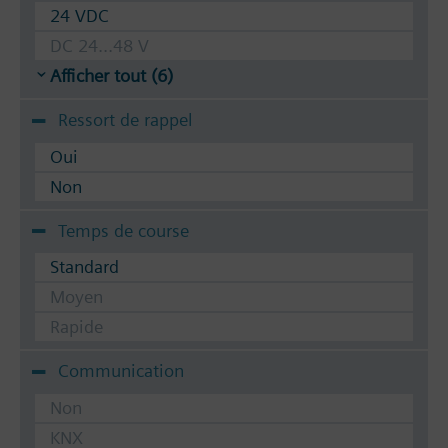
24 VDC
DC 24...48 V
Afficher tout (6)
Ressort de rappel
Oui
Non
Temps de course
Standard
Moyen
Rapide
Communication
Non
KNX