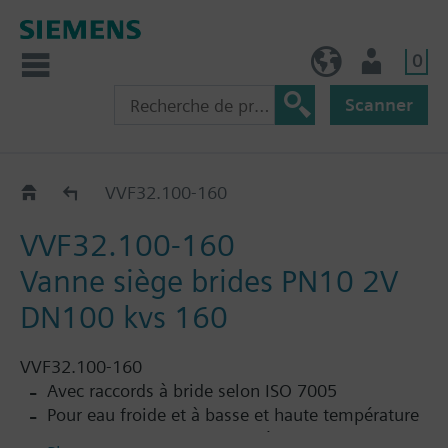
0
FR (fr)
Utilisateur
Scanner
VVF32..
VVF32.100-160
VVF32.100-160
Vanne siège brides PN10 2V
DN100 kvs 160
VVF32.100-160
Avec raccords à bride selon ISO 7005
Pour eau froide et à basse et haute température
et saumure en circuits fermés