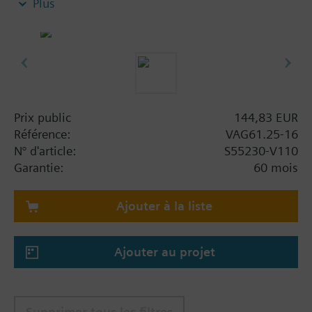
Plus
Corps de vanne à boisseau sphérique en laiton
CW602N (DZR)
Raccords filetés extérieurs à joint plat G..B selon
ISO 228-1
Les applications avec fonctions auxiliaires (par
ex. interrupteur, potentiomètre) peuvent
également être combinées avec des actionneurs
Prix public
144,83 EUR
rotatifs standard de la gamme DAC
Référence:
VAG61.25-16
N° d'article:
S55230-V110
Garantie:
60 mois
Ajouter à la liste
Ajouter au projet
Supprimer tous les filtres