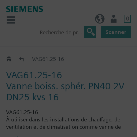
0
FR (fr)
Utilisateur
Scanner
VAG61..
VAG61.25-16
VAG61.25-16
Vanne boiss. sphér. PN40 2V
DN25 kvs 16
VAG61.25-16
À utiliser dans les installations de chauffage, de
ventilation et de climatisation comme vanne de
commande. Pour les circuits fermés.