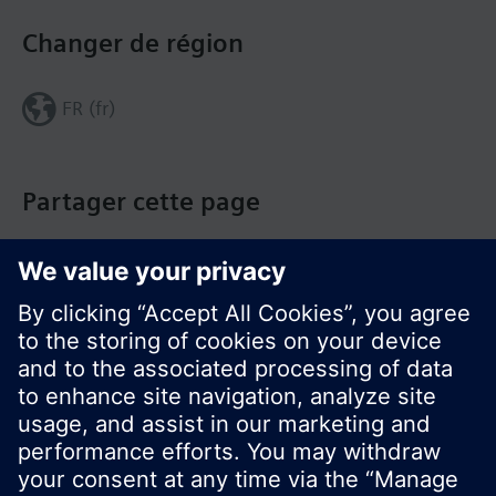
Changer de région
FR (fr)
Partager cette page
© Siemens Switzerland Ltd. Building Technologies