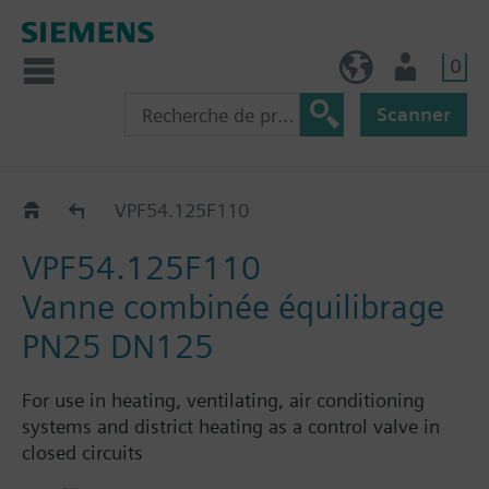
0
FR (fr)
Utilisateur
Scanner
VPF54..
VPF54.125F110
VPF54.125F110
Vanne combinée équilibrage
PN25 DN125
For use in heating, ventilating, air conditioning
systems and district heating as a control valve in
closed circuits