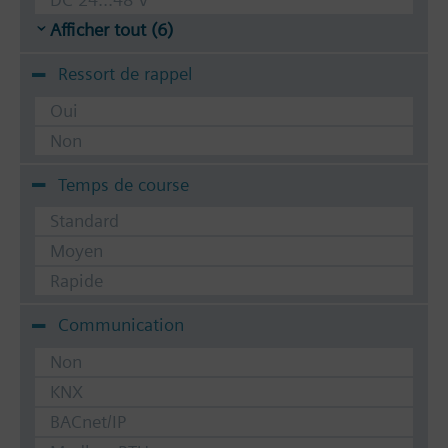
Afficher tout (6)
Ressort de rappel
Oui
Non
Temps de course
Standard
Moyen
Rapide
Communication
Non
KNX
BACnet/IP