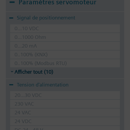
Paramètres servomoteur
Signal de positionnement
0...10 VDC
0...1000 Ohm
0...20 mA
0..100% (KNX)
0..100% (Modbus RTU)
Afficher tout (10)
Tension d'alimentation
20...30 VDC
230 VAC
24 VAC
24 VDC
DC 24...48 V