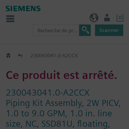
0
FR (fr)
Utilisateur
Scanner
Old2New
230043041.0-A2CCX
Ce produit est arrêté.
230043041.0-A2CCX
Piping Kit Assembly, 2W PICV,
1.0 to 9.0 GPM, 1.0 in. line
size, NC, SSD81U, floating,