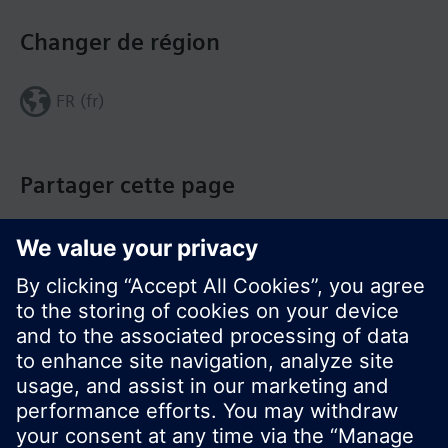
Changer de région
FR (fr)
Partager cette page
© Siemens Switzerland Ltd. Building Technologies