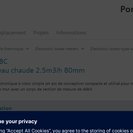
Por
mplacement
Projets
Informations
ie thermique
Electronic water meters
Electronic screw-type 
8C
'eau chaude 2.5m3/h 80mm
ctronique à rotor simple jet est de conception compacte et utilisé pour 
u mur avec un corps de section de mesure de débit
tion
tif technique