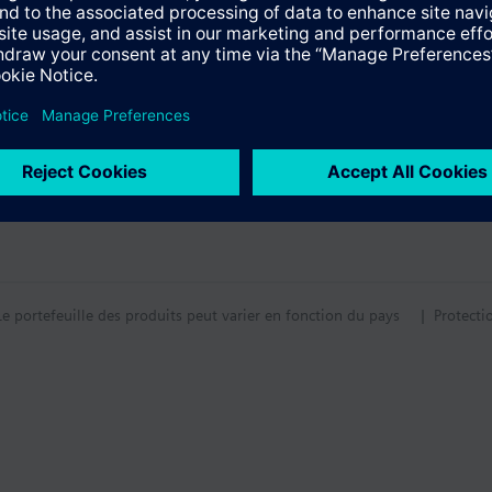
s multiples
Le portefeuille des produits peut varier en fonction du pays
| Protecti