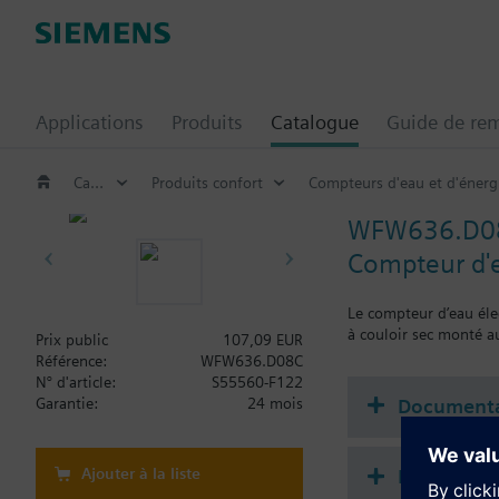
Applications
Produits
Catalogue
Guide de re
Catalogue
Produits confort
Compteurs d'eau et d'énerg
WFW636.D0
Compteur d
Le compteur d’eau éle
à couloir sec monté a
Prix public
107,09 EUR
Référence:
WFW636.D08C
N° d'article:
S55560-F122
Documenta
Garantie:
24 mois
Ajouter à la liste
Récapitula