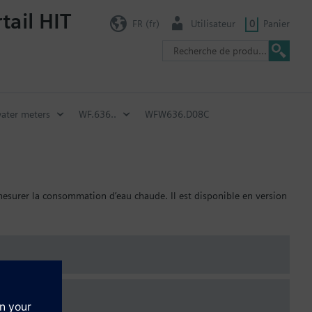
tail HIT
FR (fr)
Utilisateur
0
Panier
water meters
WF.636..
WFW636.D08C
mesurer la consommation d’eau chaude. Il est disponible en version