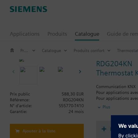
Applications
Produits
Catalogue
Guide de re
Produits confort
Catalogue
Produits confort
Thermosta
RDG204KN
Thermostat 
Communication KNX
Pour applications ave
Prix public
588,30 EUR
Pour applications avec
Référence:
RDG204KN
Capteurs embarqués e
N° d'article:
S55770-T410
Plus
Alimentation en 230
Garantie:
24 mois
3 entrées multifonct
fonctionnement, contac
Mode de fonctionneme
How-to vi
Ajouter à la liste
Ventilateur à vitesse