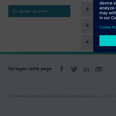
Change over manuel 
Paramètres de régulat
Documenta
Limites minimum et 
Ajouter au projet
Ecran rétroéclairé
Fonction GreenLeaf
Récapitula
Programme horaire he
Fonction maitre / escl
Mise en service via l’
Accessoire
Application au choix :
2 tubes avec batterie 
2 tubes avec radiateu
2 tubes / 2 étages po
Partager cette page
4 tubes
4 tubes avec batterie 
4 tubes / 2 étages po
© Siemens Switzerland Ltd. Building Technologies Group - 2016