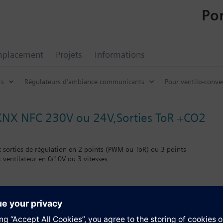
Por
mplacement
Projets
Informations
ts
Régulateurs d'ambiance communicants
Pour ventilo-conve
KNX NFC 230V ou 24V,Sorties ToR +CO2
c sorties de régulation en 2 points (PWM ou ToR) ou 3 points
 ventilateur en 0/10V ou 3 vitesses
t régulation de température, d'hygrométrie et CO2
V AC ou 24V AC
ions pour contact de carte, température de reprise ou externe (NTC3K,
t de feuillure, point de rosée, état batterie électrique, défaut, présence
nt : Confort, économie et protection
deos
 variable ou 3 vitesses automatiques ou manuelles