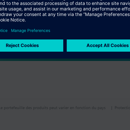
ou automatique
ions modifiables
tion
maximum de consignes
tif technique
bdomadaire (avec 3 zones de confort par jour)
ave
application « PCT GO », l’écran et les boutons ou les outils KNX.
s multiples
 2 tubes
électrique
r ou plancher chauffant
ur système de chauffage ou rafraichissement
électrique
ur système de chauffage ou rafraichissement
Le portefeuille des produits peut varier en fonction du pays
| Protecti