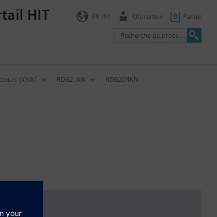
tail HIT
FR (fr)
Utilisateur
0
Panier
cteurs (KNX)
RDG2..KN
RDG204KN
 QAH11.1, QAA32 ou LG Ni1000), Change over, mode de