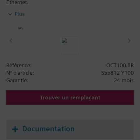
Ethernet.
Compatible with all Siemens KNX IoT / Thread
Plus
devices
Extends the wireless range by bridging from
wired Ethernet communication to wireless
thread communication
Reliable network operation with mesh network
functionality
Mains powered by external power supply
Référence:
OCT100.BR
adapter (AC 100...240 V)
N° d'article:
S55812-Y100
Clear status indication with integrated LEDs
Garantie:
24 mois
Dimensions: 92 x 26 x 77 mm
Trouver un remplaçant
Documentation