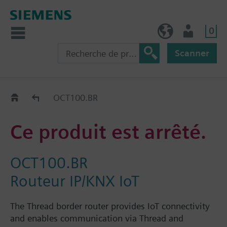
0
FR (fr)
Utilisateur
Scanner
Old2New
OCT100.BR
Ce produit est arrêté.
OCT100.BR
Routeur IP/KNX IoT
The Thread border router provides IoT connectivity
and enables communication via Thread and