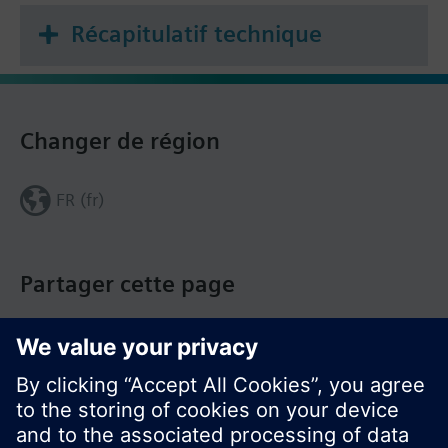
Récapitulatif technique
Changer de région
FR (fr)
Partager cette page