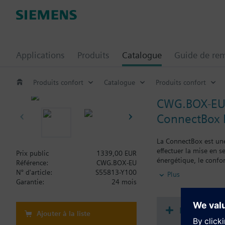
Applications
Produits
Catalogue
Guide de re
Produits confort
Catalogue
Produits confort
CWG.BOX-E
ConnectBox 
La ConnectBox est une 
effectuer la mise en se
Prix public
1339,00 EUR
énergétique, le confor
Référence:
CWG.BOX-EU
N° d'article:
S55813-Y100
Plus
--> Bibliothèque de pl
Garantie:
24 mois
--> Passerelle intelli
--> Intégration des do
consommation de la b
Documenta
Ajouter à la liste
--> Connectivité local