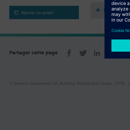
--> Mises à jour auto
--> Réseau privé IoT l
Récapitula
--> Intégration puissa
Ajouter au projet
--> Aucune compétence
--> Outils de visualis
--> Gestion et docume
Partager cette page
© Siemens Switzerland Ltd. Building Technologies Group - 2016