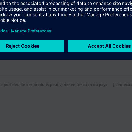
matique via 4G
ocal basé sur LoRa
tif technique
nte vers applications tierces
 en réseau requise grâce à la connectivité cloud 4G
ation et gestion dans la console utilisateur (connectbox.siemens.com)
ntation des API publiques
Le portefeuille des produits peut varier en fonction du pays
| Protecti