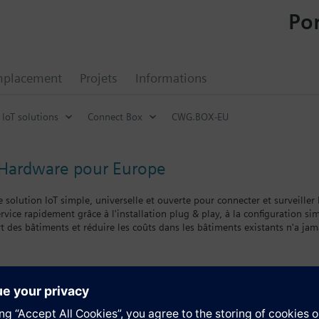
Por
mplacement
Projets
Informations
IoT solutions
Connect Box
CWG.BOX-EU
U
Hardware pour Europe
solution IoT simple, universelle et ouverte pour connecter et surveiller 
rvice rapidement grâce à l'installation plug & play, à la configuration simpl
t des bâtiments et réduire les coûts dans les bâtiments existants n'a jama
us de 500 appareils prêts à se connecter
gente de 11 protocoles de communication, standards et propriétaires, filair
nnées par défaut à intervalles de 10 minutes (à l'exception des capteurs
atterie). Les commandes (downlink) sont envoyées instantanément
tion
e ou cloud via IP 4G, bus de terrain