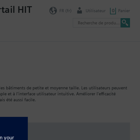
tail HIT
FR (fr)
Utilisateur
0
Panier
les bâtiments de petite et moyenne taille. Les utilisateurs peuvent
e et à l'interface utilisateur intuitive. Améliorer l'efficacité
is été aussi facile.
es et radio
 IoT qui ont leurs propres fréquences pour minimiser la