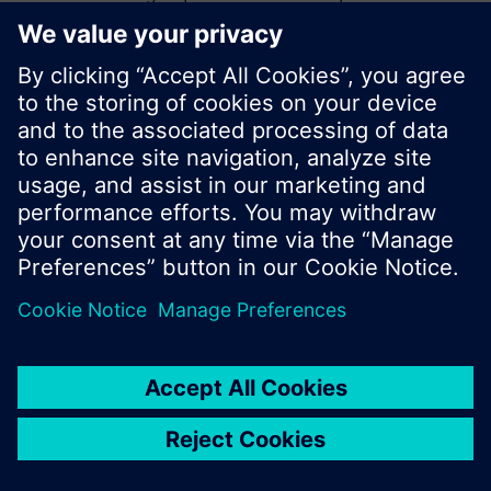
lancer une nouvelle recherche ou naviguer dans
la large offre produits Siemens.
OK