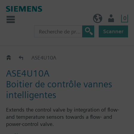
0
FR (fr)
Utilisateur
Scanner
Accessories for SAV..
ASE4U10A
ASE4U10A
Boitier de contrôle vannes
intelligentes
Extends the control valve by integration of flow-
and temperature sensors towards a flow- and
power-control valve.
Integration into temperature control loops either