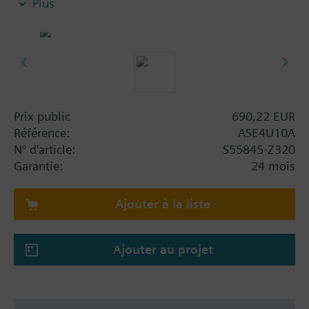
Plus
analog via 0/2...10V, 4...20 mA, or via BACnet IP or
Modbus RTU.
Provides temperature, flow, power and energy data
via BACnet IP or into the Siemens Cloud.
Power Supply AC/DC 24 V.
Prix public
690,22 EUR
Référence:
ASE4U10A
N° d'article:
S55845-Z320
Garantie:
24 mois
Ajouter à la liste
Ajouter au projet